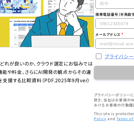
携帯電話番号（半角数字
メールアドレス
プライバシ
e」—。結局どれが良いのか、クラウド選定にお悩みでは
機能や料金、さらにAI開発の観点からその違
する比較資料（PDF.2025年9月ver）
プライバシーポリシー
除き、当社はお客様のW
おけるお客様の行動履
This site is protec
Policy
and
Terms of