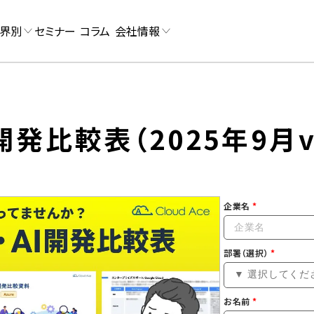
界別
セミナー
コラム
会社情報
開発比較表（2025年9月v
企業名
部署（選択）
お名前