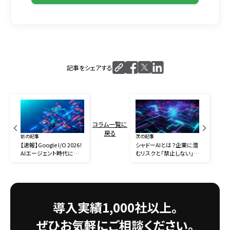
記事をシェアする
コラム一覧に
戻る
前の記事
次の記事
【速報】Google I/O 2026！
シャドーAIとは？企業に潜
AIエージェント時代に向
むリスクと「禁止しない」対
けた主要発表を整理
策の進め方を解説
導入実績1,000社以上。
ぜひお気軽にご相談ください。