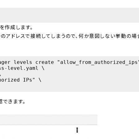
elを作成します。
そのアドレスで接続してしまうので、何か意図しない挙動の場合
ager levels create "allow_from_authorized_ips"
s-level.yaml \



orized IPs" \

確認できます。