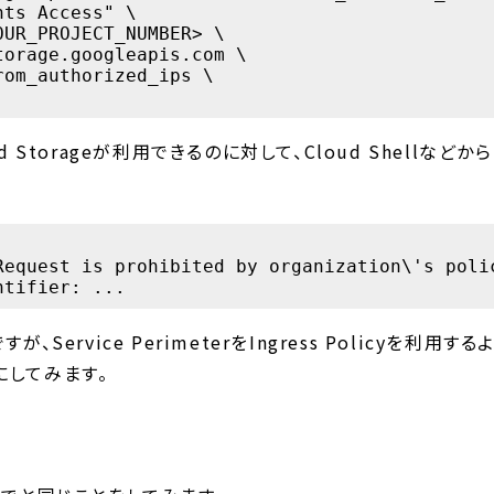
ts Access" \

UR_PROJECT_NUMBER> \

orage.googleapis.com \

om_authorized_ips \

 Storageが利用できるのに対して、Cloud Shellなど
Request is prohibited by organization\'s polic
Service PerimeterをIngress Policyを利用す
にしてみます。