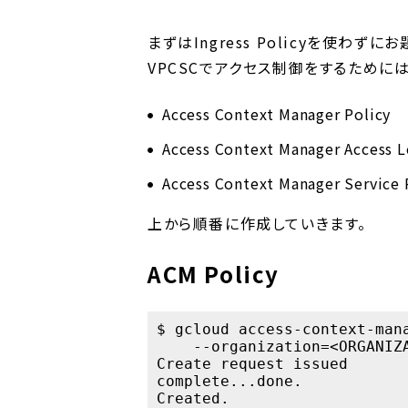
まずはIngress Policyを使わずに
VPCSCでアクセス制御をするためには、Ac
Access Context Manager Policy
Access Context Manager Access L
Access Context Manager Service
上から順番に作成していきます。
ACM Policy
$ gcloud access-context-mana
    --organization=<ORGANIZA
Create request issued

complete...done.

Created.
