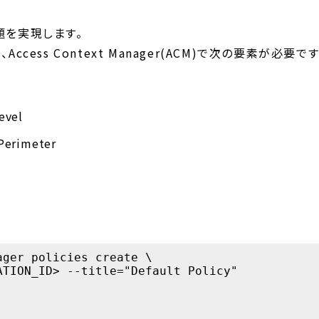
お題を実現します。
cess Context Manager(ACM)で次の要素が必要です
evel
 Perimeter
ger policies create \

TION_ID> --title="Default Policy"
