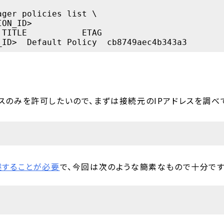
ger policies list \

ON_ID>

TITLE           ETAG

スのみを許可したいので、まずは接続元のIPアドレスを調べ
で記述することが必要
で、今回は次のような簡素なもので十分です