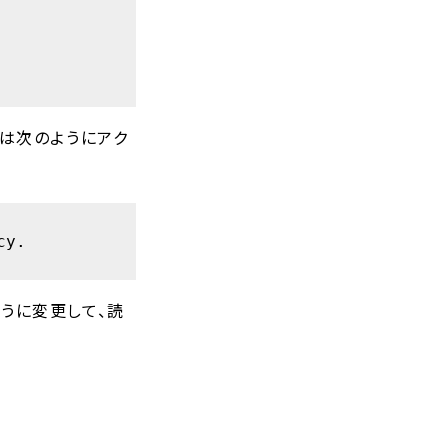
からは次のようにアク
y.

るように変更して、読