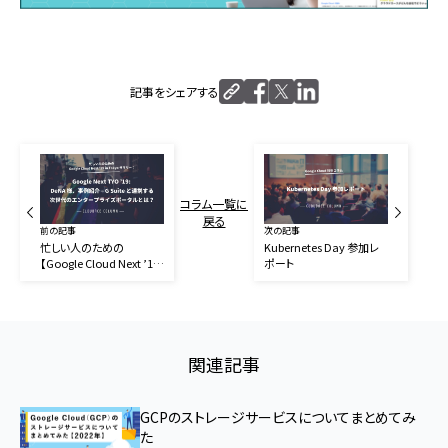
記事をシェアする
コラム一覧に
戻る
前の記事
次の記事
忙しい人のための
Kubernetes Day 参加レ
【Google Cloud Next ’19
ポート
in Tokyo サマリー：
Google Next TYO ’19:
DeNA 様、事例紹介 – G
Suite と連携する次世代の
エンタープライズポータル
とは？】
関連記事
GCPのストレージサービスについてまとめてみ
た