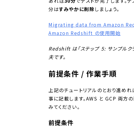
あれば
30分
でテストが完了します。テス
分は
すみやかに削除
しましょう。
Migrating data from Amazon Red
Amazon Redshift の使用開始
Redshift は「ステップ 5: サ
夫です。
前提条件 / 作業手順
上記のチュートリアルのとおり進めれば
事に記載します。AWS と GCP 
みてください。
前提条件