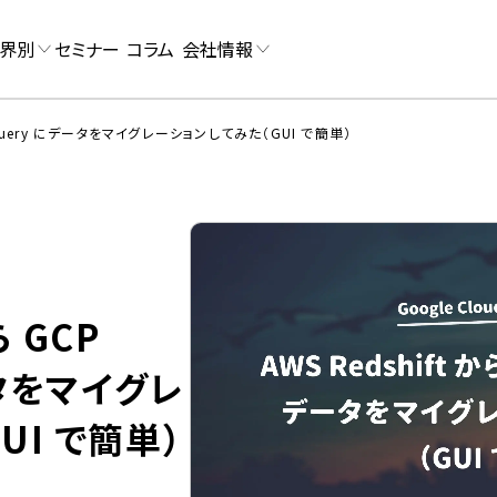
界別
セミナー
コラム
会社情報
BigQuery にデータをマイグレーションしてみた（GUI で簡単）
ら GCP
ータをマイグレ
UI で簡単）