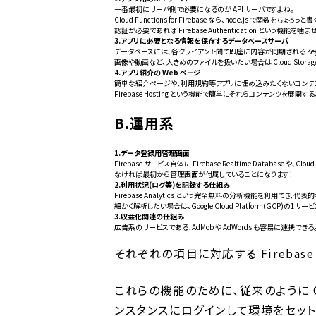
一番最初にサーバ側で必要になるのが API サーバですよね。
Cloud Functions for Firebase なら、node.js で関数をちょ
認証が必要であれば Firebase Authentication という機能
3.アプリに必要となる情報を保存するデータベースサーバ
データベースには、各クライアント間で即座に内容が同期される Key-Value 型
画像や動画など、大きめのファイルを扱いたい場合は Cloud Storage for 
4.アプリ紹介の Web ページ
簡単な紹介ページや、利用規約等アプリに埋め込みたくないコンテ
Firebase Hosting という機能で簡単にそれらコンテンツを展開す
B.運用系
1.データ登録用管理画面
Firebase サービス自体に Firebase Realtime Database や、
なければ最初から管理画面が付属していることになります！
2.利用状況(ログ等)を記録する仕組み
Firebase Analytics という完全無料の分析機能を利用でき、代
細かく解析したい場合は、Google Cloud Platform(GCP)の1
3.収益化関連の仕組み
広告系のサービスである、AdMob や AdWords も容易に連携でき
それぞれの項目に対応する Fireba
これらの機能のために、従来のように O
ンスタンスにログインして環境をセッ