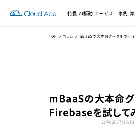
特長
AI駆動
サービス
事例
業
TOP
コラム
mBaaSの大本命グーグルのFir
mBaaSの大本命
Firebaseを試し
公開：2017/10/13