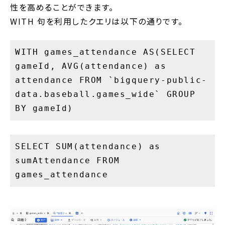
性を高めることができます。
WITH 句を利用したクエリは以下の通りです。
WITH games_attendance AS(SELECT
gameId, AVG(attendance) as
attendance FROM `bigquery-public-
data.baseball.games_wide` GROUP
BY gameId)
SELECT SUM(attendance) as
sumAttendance FROM
games_attendance