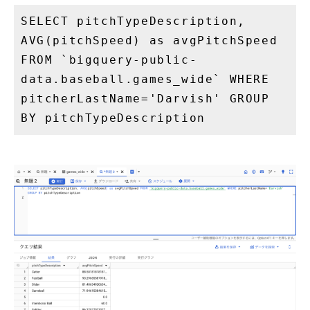
SELECT pitchTypeDescription,
AVG(pitchSpeed) as avgPitchSpeed
FROM `bigquery-public-
data.baseball.games_wide` WHERE
pitcherLastName='Darvish' GROUP
BY pitchTypeDescription