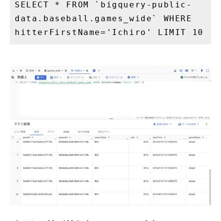
SELECT * FROM `bigquery-public-
data.baseball.games_wide` WHERE
hitterFirstName='Ichiro' LIMIT 10