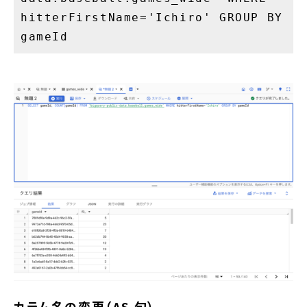
hitterFirstName='Ichiro' GROUP BY
gameId
カラム名の変更（AS 句）