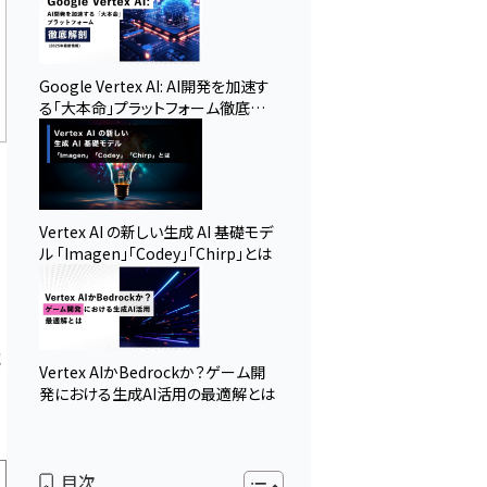
Google Vertex AI: AI開発を加速す
る「大本命」プラットフォーム徹底解
剖 (2025年最新情報)
Vertex AI の新しい生成 AI 基礎モデ
ル 「Imagen」「Codey」「Chirp」とは
械
Vertex AIかBedrockか？ゲーム開
発における生成AI活用の最適解とは
目次