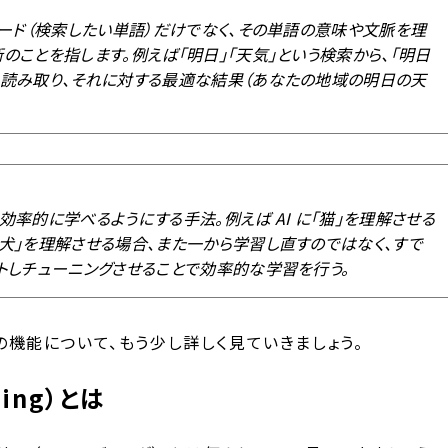
ワード（検索したい単語）だけでなく、その単語の意味や文脈を理
のことを指します。例えば「明日」「天気」という検索から、「明日
を読み取り、それに対する最適な結果（あなたの地域の明日の天
率的に学べるようにする手法。例えば AI に「猫」を理解させる
犬」を理解させる場合、また一から学習し直すのではなく、すで
トしチューニングさせることで効率的な学習を行う。
r Text の機能について、もう少し詳しく見ていきましょう。
ing）とは