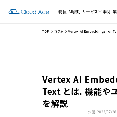
特長
AI駆動
サービス
事例
業
TOP
コラム
Vertex AI Embeddings f
Vertex AI Embed
Text とは. 機能
を解説
公開：2023/07/28