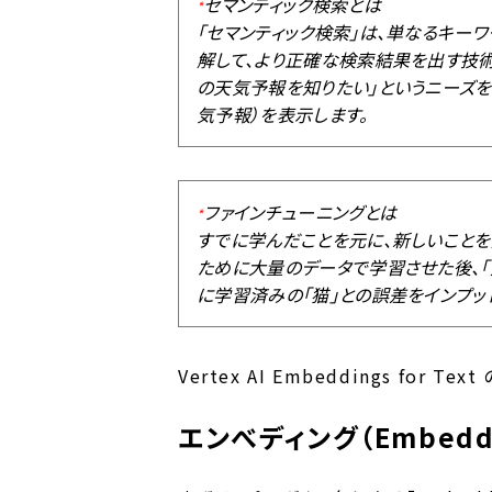
セマンティック検索とは
*
「セマンティック検索」は、単なるキー
解して、より正確な検索結果を出す技術
の天気予報を知りたい」というニーズ
気予報）を表示します。
ファインチューニングとは
*
すでに学んだことを元に、新しいことを効
ために大量のデータで学習させた後、「
に学習済みの「猫」との誤差をインプッ
Vertex AI Embeddings fo
エンべディング（Embedd