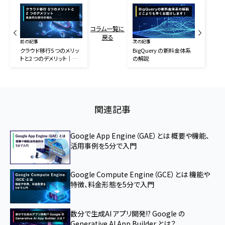
コラム一覧に
戻る
前の記事
次の記事
クラウド移行5 つのメリッ
BigQuery の新料金体系
トと2 つのデメリット｜具
の解説
体的な移行の流れ
関連記事
Google App Engine（GAE）とは 概要や機能、
活用事例を5分で入門
Google Compute Engine（GCE）とは 機能や
特徴、料金形態を5分で入門
数分で生成AI アプリ開発!? Google の
Generative AI App Builder とは？