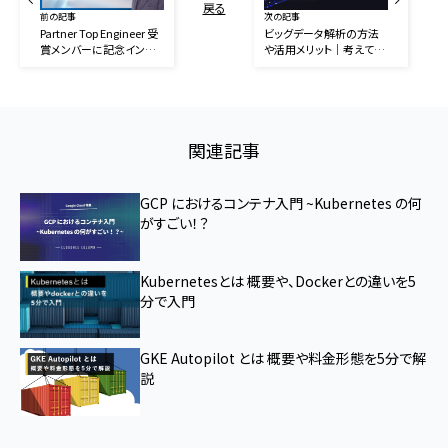
戻る
前の記事
次の記事
Partner Top Engineer 受
ビッグデータ解析の方法
賞メンバーに記念インタ
や活用メリット｜考えてお
ビュー！Part 5
くべき注意点
関連記事
GCP におけるコンテナ入門 ~Kubernetes の何
がすごい！？
Kubernetesとは 概要や、Dockerとの違いを5
分で入門
GKE Autopilot とは 概要や料金形態を5分で解
説