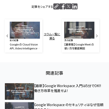
記事をシェアする
コラム一覧に
戻る
前の記事
次の記事
Google の Cloud Vision
【最新版】Google Meet の
API、Video Intelligence
使い方を徹底解説
API で従来より安価・スピ
ーディーな ”AI/ディープラ
ーニング活用”を始めまし
ょう
関連記事
【最新】Google Workspace 入門は5分でOK!!
働き方改革を推進せよ！
Google Workspace のセキュリティはなぜ信頼