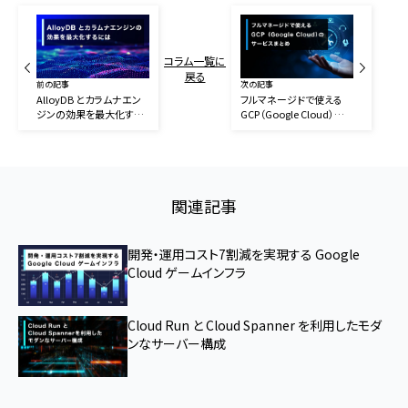
コラム一覧に
戻る
前の記事
次の記事
AlloyDB とカラムナエン
フルマネージドで使える
ジンの効果を最大化する
GCP（Google Cloud）のサ
には
ービスまとめ
関連記事
開発・運用コスト7割減を実現する Google
Cloud ゲームインフラ
Cloud Run と Cloud Spanner を利用したモダ
ンなサーバー構成