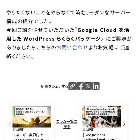
やりたくないことをやらなくて済む、モダンなサーバー
構成の紹介でした。
今回ご紹介させていただいた
『Google Cloud を活
用した WordPress らくらくパッケージ』
にご興味が
ありましたらこちらの
お問い合わせ
よりお気軽にご連
絡ください。
記事をシェアする
コラム一覧に
戻る
前の記事
次の記事
エネルギー業界向け
【Google Maps
Google Cloud ソリューシ
Platform】大手カフェチェ