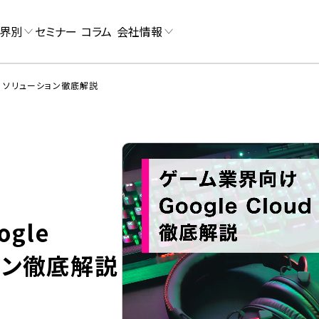
界別
セミナー
コラム
会社情報
ud ソリューション徹底解説
gle
ション徹底解説