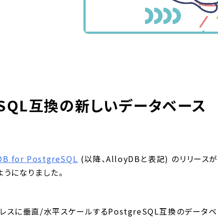
greSQL互換の新しいデータベース
DB for PostgreSQL
(以降、AlloyDBと表記) のリリース
ようになりました。
ムレスに垂直/水平スケールするPostgreSQL互換のデータベ