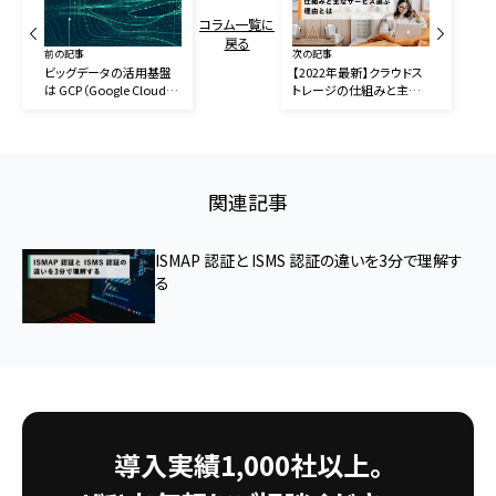
コラム一覧に
戻る
前の記事
次の記事
ビッグデータの活用基盤
【2022年最新】クラウドス
は GCP（Google Cloud）
トレージの仕組みと主な
以外ありえない
サービス
関連記事
ISMAP 認証と ISMS 認証の違いを3分で理解す
る
導入実績1,000社以上。