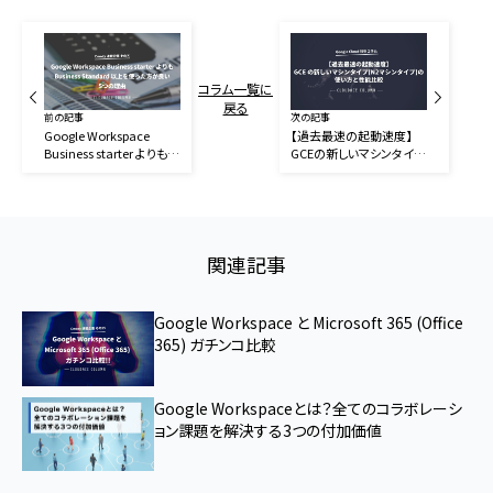
コラム一覧に
戻る
前の記事
次の記事
Google Workspace
【過去最速の起動速度】
Business starter よりも
GCEの新しいマシンタイプ
Business Standard 以上
（N2マシンタイプ）の使い
を使った方が良い５つの理
方と性能比較
由
関連記事
Google Workspace と Microsoft 365 (Office
365) ガチンコ比較
Google Workspaceとは？全てのコラボレーシ
ョン課題を解決する3つの付加価値