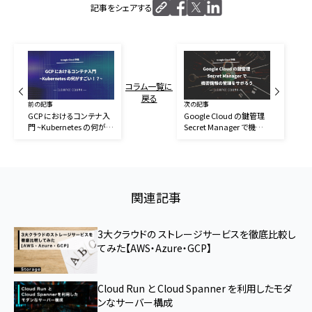
記事をシェアする
コラム一覧に
戻る
前の記事
次の記事
GCP におけるコンテナ入
Google Cloud の鍵管理
門 ~Kubernetes の何がす
Secret Manager で機密
ごい！？
情報の管理をサボろう
関連記事
3大クラウドの ストレージサービスを徹底比較し
てみた【AWS・Azure・GCP】
Cloud Run と Cloud Spanner を利用したモダ
ンなサーバー構成