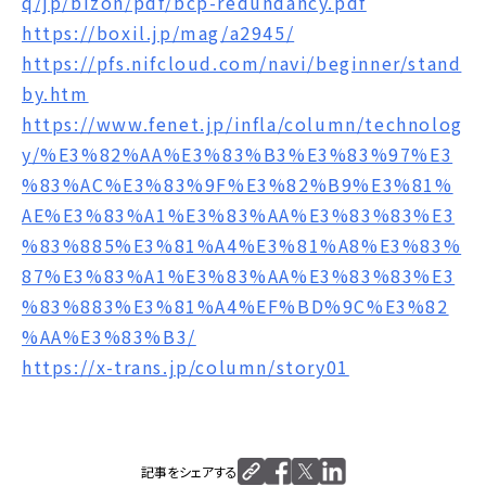
q/jp/bizon/pdf/bcp-redundancy.pdf
https://boxil.jp/mag/a2945/
https://pfs.nifcloud.com/navi/beginner/stand
by.htm
https://www.fenet.jp/infla/column/technolog
y/%E3%82%AA%E3%83%B3%E3%83%97%E3
%83%AC%E3%83%9F%E3%82%B9%E3%81%
AE%E3%83%A1%E3%83%AA%E3%83%83%E3
%83%885%E3%81%A4%E3%81%A8%E3%83%
87%E3%83%A1%E3%83%AA%E3%83%83%E3
%83%883%E3%81%A4%EF%BD%9C%E3%82
%AA%E3%83%B3/
https://x-trans.jp/column/story01
記事をシェアする