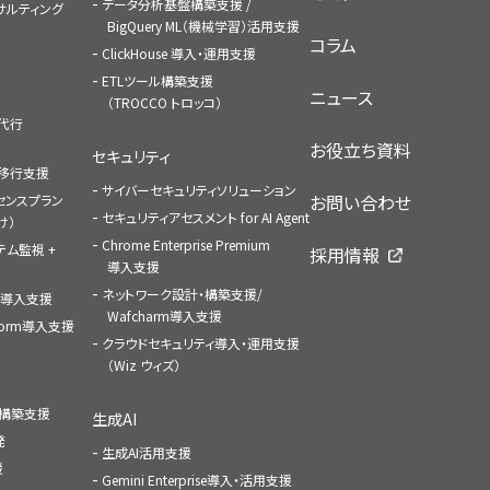
データ分析基盤構築支援 /
コンサルティング
BigQuery ML（機械学習）活用支援
コラム
ClickHouse 導入・運用支援
ETLツール構築支援
ニュース
（TROCCO トロッコ）
払代行
お役立ち資料
セキュリティ
への移行支援
サイバーセキュリティソリューション
お問い合わせ
センスプラン
セキュリティアセスメント for AI Agent
け）
Chrome Enterprise Premium
ステム監視 +
採用情報
導入支援
ネットワーク設計・構築支援/
ace導入支援
Wafcharm導入支援
atform導入支援
クラウドセキュリティ導入・運用支援
（Wiz ウィズ）
ャ構築支援
生成AI
発
生成AI活用支援
援
Gemini Enterprise導入・活用支援