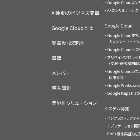
Google Cloud
AXコンサルティング
AI駆動のビジネス変革
Google Cloud
Google Cloudとは
Google Cloud支
カスタマーサービス
受賞歴・認定歴
Google Cloud
書籍
プリペイド定額ライ
（文教・研究機関向
Google Cloudシ
メンバー
運用支援
Google Worksp
導入事例
Google Maps Pl
業界別ソリューション
システム開発
インフラストラクチ
アプリケーション開
PoC（概念実証）支