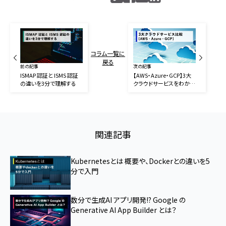
コラム一覧に
戻る
前の記事
次の記事
ISMAP 認証と ISMS 認証
【AWS・Azure・GCP】3大
の違いを3分で理解する
クラウドサービスをわかり
やすく比較
関連記事
Kubernetesとは 概要や、Dockerとの違いを5
分で入門
数分で生成AI アプリ開発!? Google の
Generative AI App Builder とは？