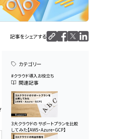
記事をシェアする
カテゴリー
クラウド導入お役立ち
関連記事
ダ
3大クラウドの サポートプランを比較
してみた【AWS・Azure・GCP】