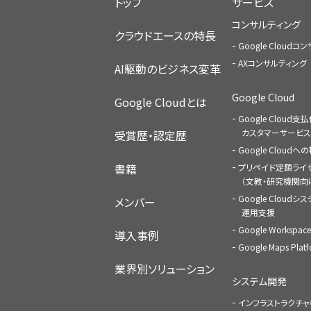
トップ
サービス
コンサルティング
クラウドエースの特長
Google Cloud
AXコンサルティング
AI駆動のビジネス変革
Google Cloud
Google Cloudとは
Google Cloud支
カスタマーサービス
受賞歴・認定歴
Google Cloud
書籍
プリペイド定額ライ
（文教・研究機関向
Google Cloudシ
メンバー
運用支援
Google Worksp
導入事例
Google Maps Pl
業界別ソリューション
システム開発
インフラストラクチ