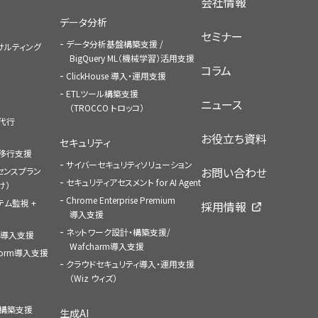
会社情報
データ分析
セミナー
データ分析基盤構築支援 /
コンサルティング
BigQuery ML（機械学習）活用支援
コラム
ClickHouse 導入・運用支援
ETLツール構築支援
ニュース
（TROCCO トロッコ）
払代行
お役立ち資料
セキュリティ
への移行支援
サイバーセキュリティソリューション
お問い合わせ
センスプラン
セキュリティアセスメント for AI Agent
け）
Chrome Enterprise Premium
ステム監視 +
採用情報
導入支援
ネットワーク設計・構築支援/
ace導入支援
Wafcharm導入支援
atform導入支援
クラウドセキュリティ導入・運用支援
（Wiz ウィズ）
ャ構築支援
生成AI